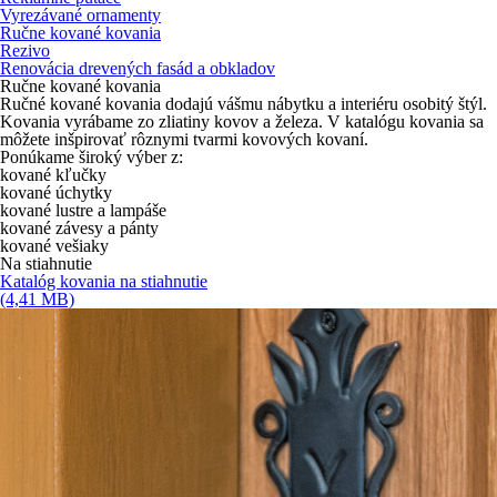
Vyrezávané ornamenty
Ručne kované kovania
Rezivo
Renovácia drevených fasád a obkladov
Ručne kované kovania
Ručné kované kovania dodajú vášmu nábytku a interiéru osobitý štýl.
Kovania vyrábame zo zliatiny kovov a železa. V katalógu kovania sa
môžete inšpirovať rôznymi tvarmi kovových kovaní.
Ponúkame široký výber z:
kované kľučky
kované úchytky
kované lustre a lampáše
kované závesy a pánty
kované vešiaky
Na stiahnutie
Katalóg kovania na stiahnutie
(4,41 MB)