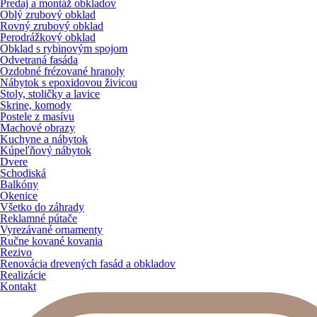
Predaj a montáž obkladov
Oblý zrubový obklad
Rovný zrubový obklad
Perodrážkový obklad
Obklad s rybinovým spojom
Odvetraná fasáda
Ozdobné frézované hranoly
Nábytok s epoxidovou živicou
Stoly, stoličky a lavice
Skrine, komody
Postele z masívu
Machové obrazy
Kuchyne a nábytok
Kúpeľňový nábytok
Dvere
Schodiská
Balkóny
Okenice
Všetko do záhrady
Reklamné pútače
Vyrezávané ornamenty
Ručne kované kovania
Rezivo
Renovácia drevených fasád a obkladov
Realizácie
Kontakt