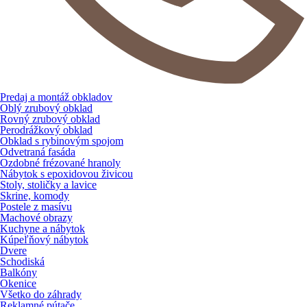
Predaj a montáž obkladov
Oblý zrubový obklad
Rovný zrubový obklad
Perodrážkový obklad
Obklad s rybinovým spojom
Odvetraná fasáda
Ozdobné frézované hranoly
Nábytok s epoxidovou živicou
Stoly, stoličky a lavice
Skrine, komody
Postele z masívu
Machové obrazy
Kuchyne a nábytok
Kúpeľňový nábytok
Dvere
Schodiská
Balkóny
Okenice
Všetko do záhrady
Reklamné pútače